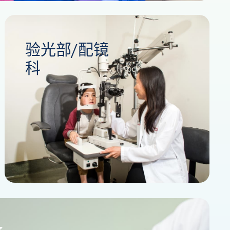
验光部/配镜
科