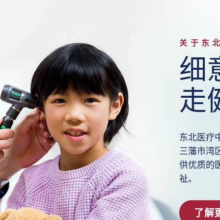
关于东
细
走
东北医疗中心 
三藩市湾
供优质的
祉。
了解