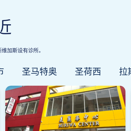
近
斯维加斯设有诊所。
市
圣马特奥
圣荷西
拉